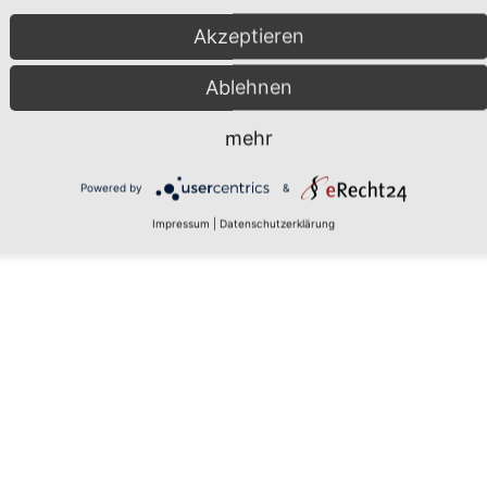
Akzeptieren
kquisia-immobilien.de
|
Impressum
|
Datenschutzerklär
Ablehnen
mehr
Powered by
&
Impressum
|
Datenschutzerklärung