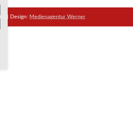
ung
| Design:
Medienagentur Werner