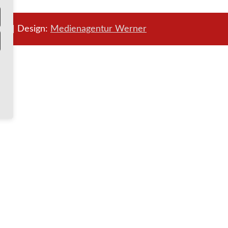
ung
| Design:
Medienagentur Werner